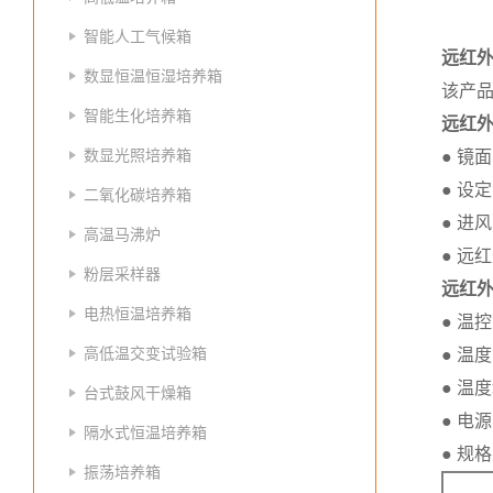
智能人工气候箱
远红
数显恒温恒湿培养箱
该产
智能生化培养箱
远红
数显光照培养箱
● 镜
● 设
二氧化碳培养箱
● 进
高温马沸炉
● 远
粉层采样器
远红
电热恒温培养箱
● 温控
高低温交变试验箱
● 温
● 温
台式鼓风干燥箱
● 电源
隔水式恒温培养箱
● 规
振荡培养箱