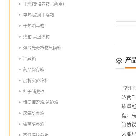
干燥箱/培养箱（两用）
电热\鼓风干燥箱
干热消毒箱
烘箱\高温烘箱
强冷光源植物气候箱
冷藏箱
产
药品保存箱
层析实验冷柜
常州
种子储藏柜
达两
恒温恒湿箱/试验箱
质量
厌氧培养箱
健、高
霉菌培养箱
订协议
大客
高低温培养箱