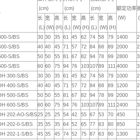
(cm)
(cm)
(cm)
额定功率
号
(W)
(
长
宽
高
长
宽
高
长
宽
高
(L)
(W)
(H)
(L)
(W)
(H)
(L)
(W)
(H)
00-S/BS
30
30
35
61
45
62
74
58
79
1400
2
00-S/BS
40
40
45
71
57
72
84
68
89
2000
2
00-S/BS
50
50
55
81
67
82
94
78
99
2800
3
00-S/BS
60
60
75
94
76
103
107
89
111
4000
3
DH·300-S/BS
30
30
35
61
45
62
74
58
79
1000
2
DH·400-S/BS
40
40
45
71
57
72
84
68
89
1200
2
DH·500-S/BS
50
50
55
81
67
82
94
78
99
2000
3
DH·600-S/BS
60
60
75
94
76
103
107
89
111
2400
3
DH·202-AO-S/BS
25
25
25
54
42
55
67
53
70
450
1
H·202-0-S/BS
35
35
35
64
52
65
77
63
80
850
2
H·202-1-S/BS
45
35
45
74
52
75
87
63
90
1300
2