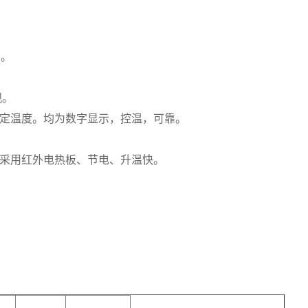
用。
观。
测定温度。均为数字显示，控温，可靠。
热采用红外电热板、节电、升温快。