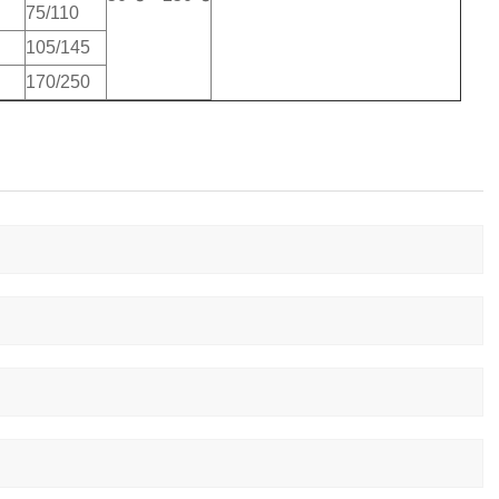
75/110
105/145
170/250