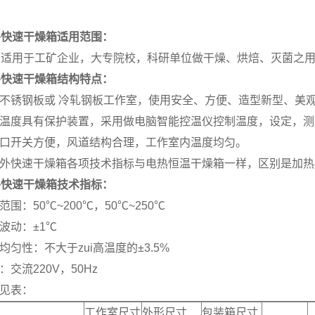
外快速干燥箱适用范围：
品适用于工矿企业，大专院校，科研单位做干燥、烘焙、灭菌之
外快速干燥箱结构特点：
面不锈钢板或 冷轧钢板工作室，使用安全、方便、造型新型、美
定温度具有保护装置，采用做电脑智能控温仪控制温度，设定，
风口开关方便，风道结构合理，工作室内温度均匀。
红外快速干燥箱各项技术指标与电热恒温干燥箱一样，区别是加
外快速干燥箱
技术指标：
范围：50℃~200℃，50℃~250℃
度波动：±1℃
度均匀性：不大于zui高温度的±3.5%
：交流220V，50Hz
格见表：
工作室尺寸
外形尺寸
包装箱尺寸