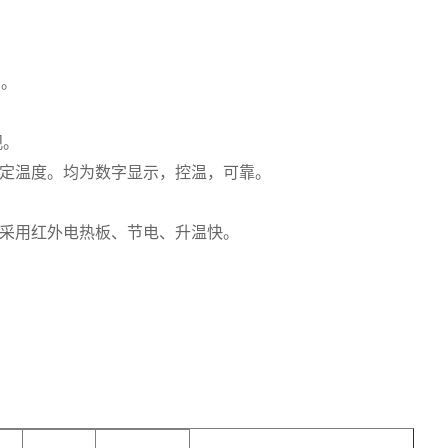
用。
观。
测定温度。均为数字显示，控温，可靠。
热采用红外电热板、节电、升温快。