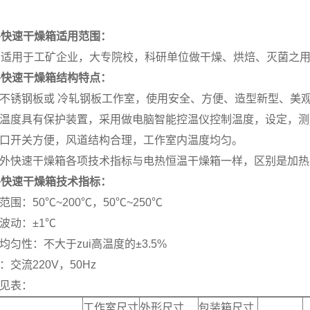
外快速干燥箱适用范围：
品适用于工矿企业，大专院校，科研单位做干燥、烘焙、灭菌之
外快速干燥箱结构特点：
面不锈钢板或 冷轧钢板工作室，使用安全、方便、造型新型、美
定温度具有保护装置，采用做电脑智能控温仪控制温度，设定，
风口开关方便，风道结构合理，工作室内温度均匀。
红外快速干燥箱各项技术指标与电热恒温干燥箱一样，区别是加
外快速干燥箱
技术指标：
范围：50℃~200℃，50℃~250℃
度波动：±1℃
度均匀性：不大于zui高温度的±3.5%
：交流220V，50Hz
格见表：
工作室尺寸
外形尺寸
包装箱尺寸