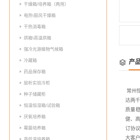
干燥箱/培养箱（两用）
电热\鼓风干燥箱
干热消毒箱
烘箱\高温烘箱
强冷光源植物气候箱
冷藏箱
产
药品保存箱
层析实验冷柜
常州
种子储藏柜
达两
恒温恒湿箱/试验箱
质量
厌氧培养箱
健、高
霉菌培养箱
订协议
大客
高低温培养箱