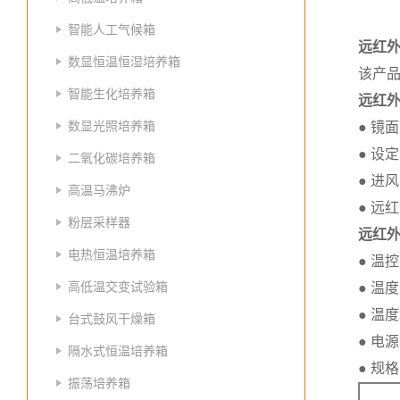
智能人工气候箱
远红
数显恒温恒湿培养箱
该产
智能生化培养箱
远红
数显光照培养箱
● 镜
● 设
二氧化碳培养箱
● 进
高温马沸炉
● 远
粉层采样器
远红
电热恒温培养箱
● 温控
高低温交变试验箱
● 温
● 温
台式鼓风干燥箱
● 电源
隔水式恒温培养箱
● 规
振荡培养箱