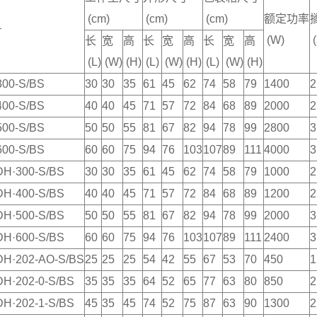
(cm)
(cm)
(cm)
额定功率
号
(W)
(
长
宽
高
长
宽
高
长
宽
高
(L)
(W)
(H)
(L)
(W)
(H)
(L)
(W)
(H)
00-S/BS
30
30
35
61
45
62
74
58
79
1400
2
00-S/BS
40
40
45
71
57
72
84
68
89
2000
2
00-S/BS
50
50
55
81
67
82
94
78
99
2800
3
00-S/BS
60
60
75
94
76
103
107
89
111
4000
3
DH·300-S/BS
30
30
35
61
45
62
74
58
79
1000
2
DH·400-S/BS
40
40
45
71
57
72
84
68
89
1200
2
DH·500-S/BS
50
50
55
81
67
82
94
78
99
2000
3
DH·600-S/BS
60
60
75
94
76
103
107
89
111
2400
3
DH·202-AO-S/BS
25
25
25
54
42
55
67
53
70
450
1
H·202-0-S/BS
35
35
35
64
52
65
77
63
80
850
2
H·202-1-S/BS
45
35
45
74
52
75
87
63
90
1300
2