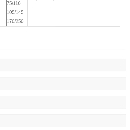
75/110
105/145
170/250