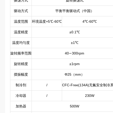
振荡方式
旋转振荡式
驱动方式
平衡平衡驱动式（中国）
温度范围
环境温度+5℃-60℃
4℃-60℃
温度精度
±0.1℃
温度均匀度
±1℃
旋转频率范围
40∽300rpm
旋转精度
±1rpm
摆振幅度
Φ25（mm）
制冷剂
/
CFC-Free(134A)无氟安全制冷
冷却器
/
230W
加热器
500W