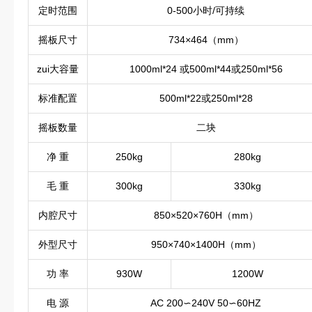
定时范围
0-500小时/可持续
摇板尺寸
734×464（mm）
zui大容量
1000ml*24 或500ml*44或250ml*56
标准配置
500ml*22或250ml*28
摇板数量
二块
净 重
250kg
280kg
毛 重
300kg
330kg
内腔尺寸
850×520×760H（mm）
外型尺寸
950×740×1400H（mm）
功 率
930W
1200W
电 源
AC 200∽240V 50∽60HZ