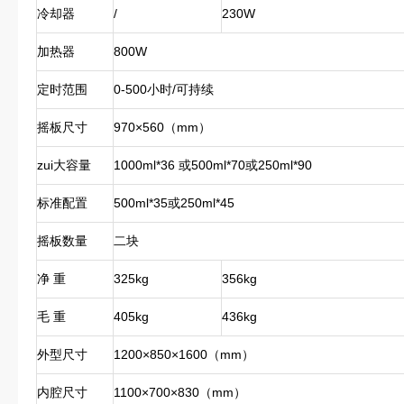
冷却器
/
230W
加热器
800W
定时范围
0-500小时/可持续
摇板尺寸
970×560（mm）
zui大容量
1000ml*36 或500ml*70或250ml*90
标准配置
500ml*35或250ml*45
摇板数量
二块
净 重
325kg
356kg
毛 重
405kg
436kg
外型尺寸
1200×850×1600（mm）
内腔尺寸
1100×700×830（mm）