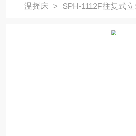
温摇床
> SPH-1112F往复
荡器