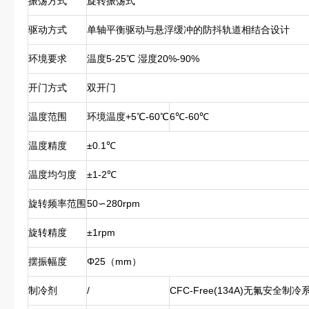
振荡方式
旋转振荡式
驱动方式
单轴平衡驱动与悬浮缓冲的防抖轨道相结合设计
环境要求
温度5-25℃ 湿度20%-90%
开门方式
双开门
温度范围
环境温度+5℃-60℃
6℃-60℃
温度精度
±0.1℃
温度均匀度
±1-2℃
旋转频率范围
50∽280rpm
旋转精度
±1rpm
摆振幅度
Φ25（mm）
制冷剂
/
CFC-Free(134A)无氟安全制冷