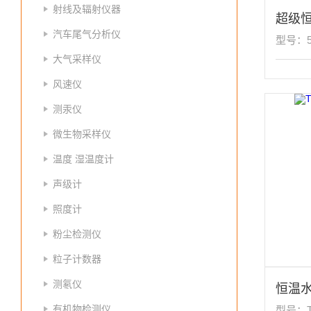
射线及辐射仪器
超级恒
汽车尾气分析仪
型号：5
大气采样仪
风速仪
测汞仪
微生物采样仪
温度 湿温度计
声级计
照度计
粉尘检测仪
粒子计数器
测氡仪
恒温
有机物检测仪
型号：T